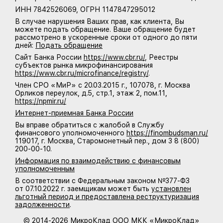
ИНН 7842526069, ОГРН 1147847295012
В случае нарушения Ваших прав, как клиента, Вы
можете подать обращение. Ваше обращение будет
рассмотрено в ускоренные сроки от одного до пяти
дней:
Подать обращение
Сайт Банка России
https://www.cbr.ru/
, Реестры
субъектов рынка микрофинансирования
https://www.cbr.ru/microfinance/registry/
.
Член СРО «МиР» с 20.03.2015 г., 107078, г. Москва
Орликов переулок, д.5, стр.1, этаж 2, пом.11,
https://npmir.ru/
Интернет-приемная Банка России
Вы вправе обратиться с жалобой в Службу
финансового уполномоченного
https://finombudsman.ru/
119017, г. Москва, Старомонетный пер., дом 3 8 (800)
200-00-10.
Информация по взаимодействию с финансовым
уполномоченным
В соответствии с Федеральным законом №377-ФЗ
от 07.10.2022 г. заемщикам может быть
установлен
льготный период и предоставлена реструктуризация
задолженности
.
© 2014-2026 МикроКлад ООО МКК «МикроКлад»