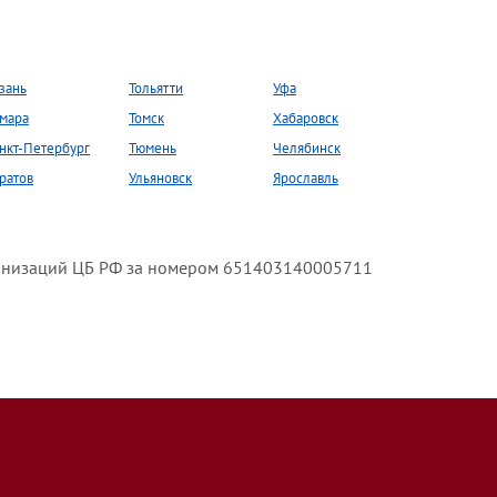
зань
Тольятти
Уфа
мара
Томск
Хабаровск
нкт-Петербург
Тюмень
Челябинск
ратов
Ульяновск
Ярославль
анизаций ЦБ РФ за номером 651403140005711