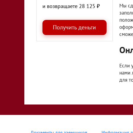
Мы сд
и возвращаете
28 125
₽
запол
полож
оформ
сможе
Онл
Если 
нами 
для т
Документы для заемщиков
Информация д