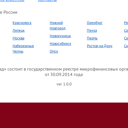
е России
Красноярск
Нижний
Оренбург
Ря
Новгород
Липецк
Пенза
Са
Новокузнецк
Москва
Пермь
Са
Новосибирск
Набережные
Ростов-на-Дону
Са
Челны
Омск
» состоит в государственном реестре микрофинансовых орг
от 30.09.2014 года
ver 1.0.0