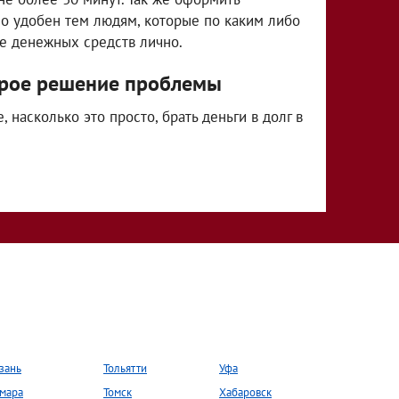
чно удобен тем людям, которые по каким либо
е денежных средств лично.
строе решение проблемы
насколько это просто, брать деньги в долг в
зань
Тольятти
Уфа
мара
Томск
Хабаровск