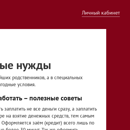
Личный кабинет
чные нужды
айших родственников, а в специальных
ыгодные условия.
аботать – полезные советы
 заплатить не все деньги сразу, а заплатить
оре на взятие денежных средств, тем самым
 Оформляется заём (кредит) всего лишь по
не более 30 минут. Так же оформить