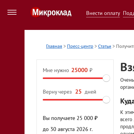
Внести оплату
Под
Главная
>
Пресс-центр
>
Статьи
>
Получит
Вз
Мне нужно
₽
Очень
орган
Верну через
дней
Куда
К эти
Вы получаете
25 000
₽
всего
продл
до
30 августа 2026 г.
одном