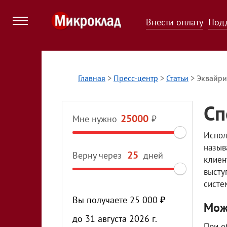
Внести оплату
Под
Главная
>
Пресс-центр
>
Статьи
>
Эквайрин
Сп
Мне нужно
₽
Испол
назыв
Верну через
дней
клиен
высту
систе
Вы получаете
25 000
₽
Мож
до
31 августа 2026 г.
При о