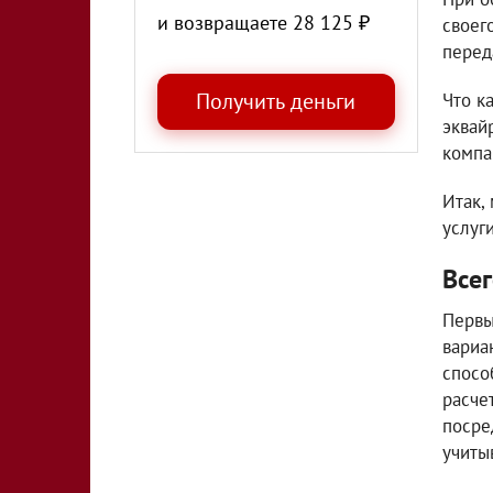
и возвращаете
28 125
₽
своег
перед
Что к
эквай
компа
Итак,
услуг
Всег
Первы
вариа
спосо
расче
посре
учиты