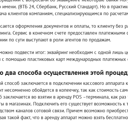
о имени. (ВТБ 24, Сбербанк, Русский Стандарт). Но в практ
ача клиентов компаниям, специализирующимся по расчетам
асается оформления документов и оплаты, то клиенту без 
ринга. Сервис в конечном счете предоставлен платежными 
нии по сути выступают в роли агентов по продажам.
 можно подвести итог: эквайринг необходим с одной лишь ц
и с помощью пластиковых карт международных платежных 
о два способа осуществления этой процед
й способ заключается в подключении кассового аппарата к
нт несомненно обойдется в копеечку, так как стоимость сам
б заключается во взятии в аренду POS –терминала, как раз
ты в магазинах. Подключить его существует возможность к 
дством каналов сотовой связи. Причем возможно приобрест
вая такой факт, что в аренду аппарат можно взять бесплатно