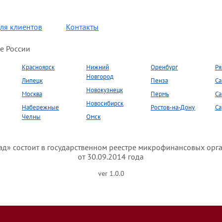
ля клиентов
Контакты
е России
Красноярск
Нижний
Оренбург
Ря
Новгород
Липецк
Пенза
Са
Новокузнецк
Москва
Пермь
Са
Новосибирск
Набережные
Ростов-на-Дону
Са
Челны
Омск
» состоит в государственном реестре микрофинансовых орг
от 30.09.2014 года
ver 1.0.0