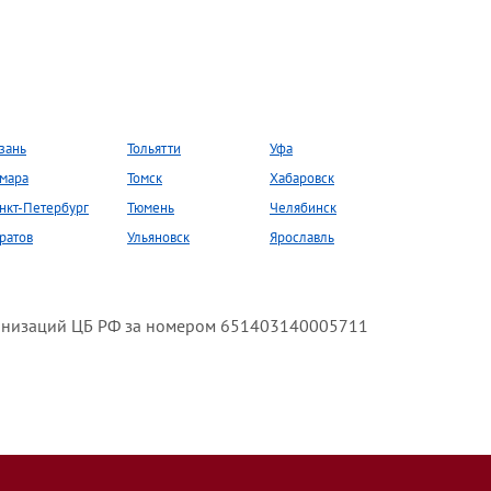
зань
Тольятти
Уфа
мара
Томск
Хабаровск
нкт-Петербург
Тюмень
Челябинск
ратов
Ульяновск
Ярославль
анизаций ЦБ РФ за номером 651403140005711