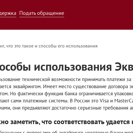
держка
Подать обращение
г, что это такое и способы его использования
особы использования Эк
ьзование технической возможности принимать платежи за 
ается эквайрингом. Имеет место существование договора э
том. Но фактически функция банка ограничивается упаковко
пают сами платежные системы. В России это Visa и Master
мами, они предъявляют достаточно серьезные требования аг
но заметить, что соответствовать удаетс
бращении с вопросами об эквайринге некоторые банки могу