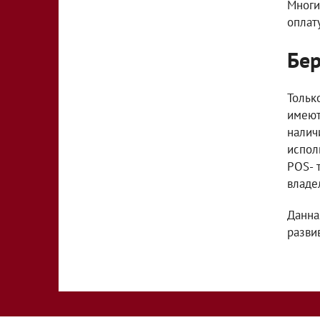
Многи
оплат
Бер
Тольк
имеют
налич
испол
POS- 
владе
Данна
разви