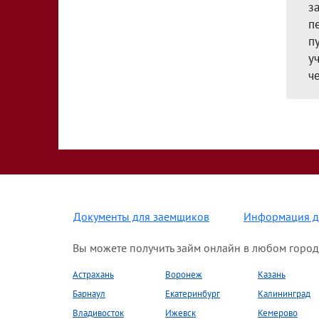
з
п
п
у
ч
Документы для заемщиков
Информация д
Вы можете получить займ онлайн в любом город
Астрахань
Воронеж
Казань
Барнаул
Екатеринбург
Калининград
Владивосток
Ижевск
Кемерово