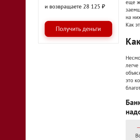
еще ж
и возвращаете
28 125
₽
заемщ
на ни
Как э
Как
Несмо
легче
объяс
это к
благо
Банк
над
В