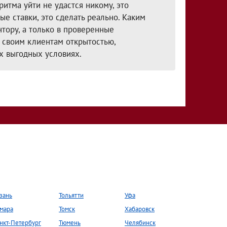
ритма уйти не удастся никому, это
е ставки, это сделать реально. Каким
тору, а только в проверенные
 своим клиентам открытостью,
х выгодных условиях.
зань
Тольятти
Уфа
мара
Томск
Хабаровск
нкт-Петербург
Тюмень
Челябинск