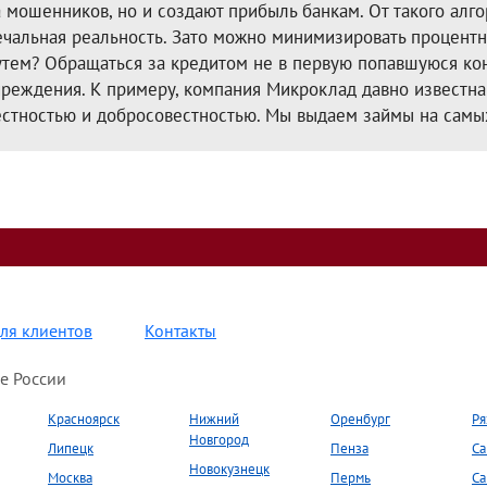
а мошенников, но и создают прибыль банкам. От такого алго
ечальная реальность. Зато можно минимизировать процентны
утем? Обращаться за кредитом не в первую попавшуюся кон
чреждения. К примеру, компания Микроклад давно известна
естностью и добросовестностью. Мы выдаем займы на самы
ля клиентов
Контакты
е России
Красноярск
Нижний
Оренбург
Ря
Новгород
Липецк
Пенза
Са
Новокузнецк
Москва
Пермь
Са