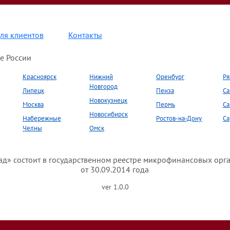
ля клиентов
Контакты
е России
Красноярск
Нижний
Оренбург
Ря
Новгород
Липецк
Пенза
Са
Новокузнецк
Москва
Пермь
Са
Новосибирск
Набережные
Ростов-на-Дону
Са
Челны
Омск
» состоит в государственном реестре микрофинансовых орг
от 30.09.2014 года
ver 1.0.0