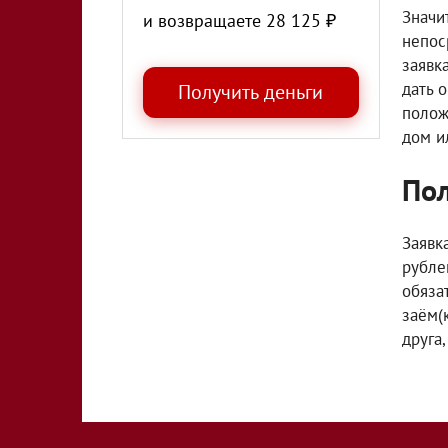
Значи
и возвращаете
28 125
₽
непос
заявк
дать 
полож
дом и
Пол
Заявк
рубле
обяза
заём(
друга