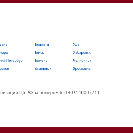
зань
Тольятти
Уфа
мара
Томск
Хабаровск
нкт-Петербург
Тюмень
Челябинск
ратов
Ульяновск
Ярославль
анизаций ЦБ РФ за номером 651403140005711