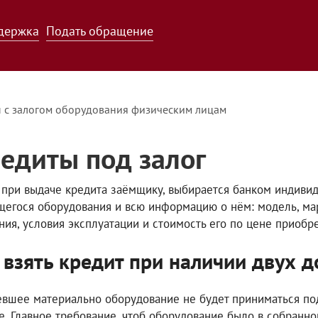
держка
Подать обращение
 с залогом оборудования физическим лицам
едиты под залог
, при выдаче кредита заёмщику, выбирается банком индиви
егося оборудования и всю информацию о нём: модель, марк
ния, условия эксплуатации и стоимость его по цене приобр
 взять кредит при наличии двух 
евшее материально оборудование не будет приниматься под
е. Главное требование, чтоб оборудование было в собранно