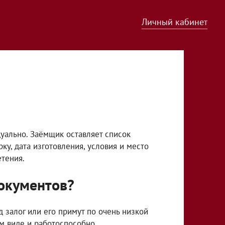
Личный кабинет
дуально. Заёмщик оставляет список
у, дата изготовления, условия и место
етения.
документов?
 залог или его примут по очень низкой
м виде и работоспособно.