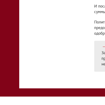
И пос
суммы
Полит
предо
одобр
З
п
н