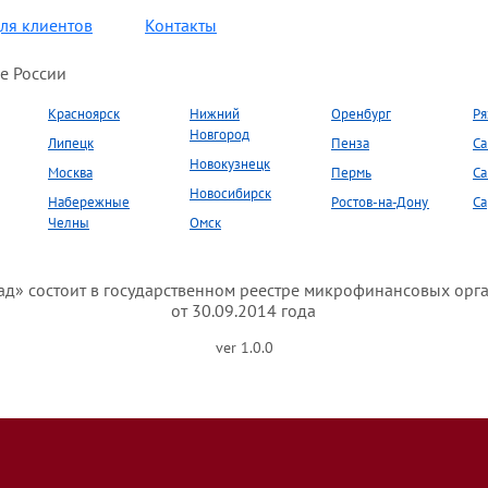
ля клиентов
Контакты
е России
Красноярск
Нижний
Оренбург
Ря
Новгород
Липецк
Пенза
Са
Новокузнецк
Москва
Пермь
Са
Новосибирск
Набережные
Ростов-на-Дону
Са
Челны
Омск
» состоит в государственном реестре микрофинансовых орг
от 30.09.2014 года
ver 1.0.0