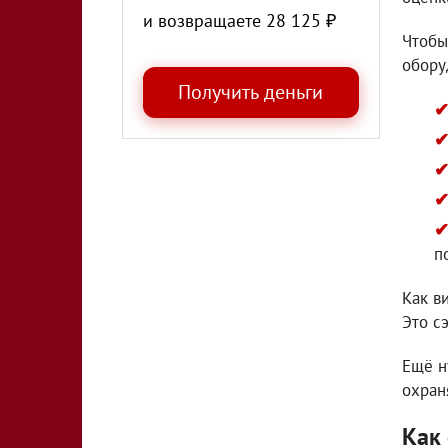
и возвращаете
28 125
₽
Чтобы
обору
п
Как в
Это с
Ещё н
охран
Как