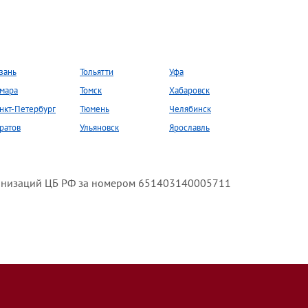
зань
Тольятти
Уфа
мара
Томск
Хабаровск
нкт-Петербург
Тюмень
Челябинск
ратов
Ульяновск
Ярославль
анизаций ЦБ РФ за номером 651403140005711