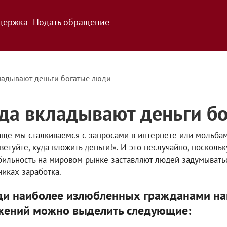
держка
Подать обращение
ладывают деньги богатые люди
да вкладывают деньги б
аще мы сталкиваемся с запросами в интернете или мольбам
ветуйте, куда вложить деньги!». И это неслучайно, посколь
бильность на мировом рынке заставляют людей задумывать
никах заработка.
ди наиболее излюбленных гражданами на
жений можно выделить следующие: