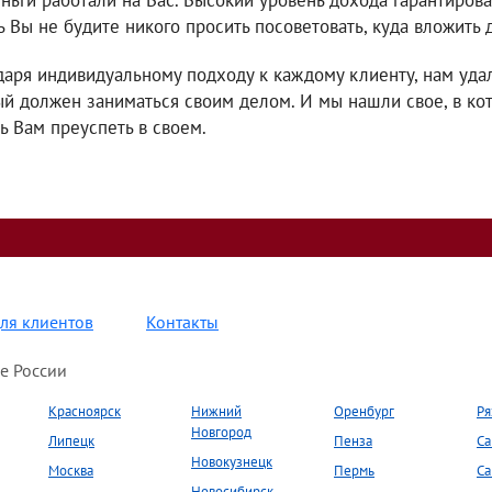
еньги работали на Вас. Высокий уровень дохода гарантирова
ь Вы не будите никого просить посоветовать, куда вложить д
даря индивидуальному подходу к каждому клиенту, нам удал
й должен заниматься своим делом. И мы нашли свое, в кот
ь Вам преуспеть в своем.
ля клиентов
Контакты
е России
Красноярск
Нижний
Оренбург
Ря
Новгород
Липецк
Пенза
Са
Новокузнецк
Москва
Пермь
Са
Новосибирск