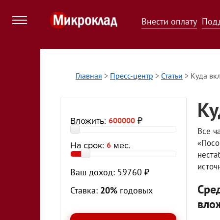
Внести оплату
Под
Главная
>
Пресс-центр
>
Статьи
>
Куда вк
Ку
Вложить:
600000
₽
Все ч
«Посо
На срок:
6
мес.
неста
источ
Ваш доход:
59760
₽
Сре
Ставка:
20%
годовых
вло