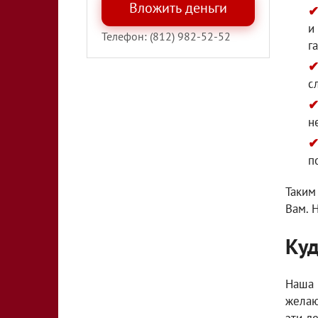
и
Телефон: (812) 982-52-52
г
с
н
п
Таким
Вам. 
Куд
Наша 
желаю