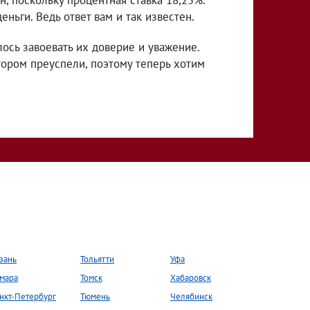
н, поскольку процентная ставка 18,25%.
еньги. Ведь ответ вам и так известен.
ось завоевать их доверие и уважение.
ором преуспели, поэтому теперь хотим
зань
Тольятти
Уфа
мара
Томск
Хабаровск
нкт-Петербург
Тюмень
Челябинск