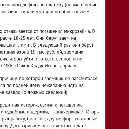
в основном дефолт по платежу (невыполнение
забывчивости клиента или по объективным
но отказывается от погашения микрозайма. В
расте 18-25 лет. Они берут заем на
овышает лимит. В следующий раз они берут
ает диапазона 15 тыс. рублей, заемщик
ия, чтобы уйти от ответственности по
ОО МКК «МикроКлад» Игорь Гаврилов.
причину, по которой заемщик не рассчитался
тся по полнейшему нежеланию идти на
ие заведомо ложных сведений).
 кредитная история, сумма к погашению
 и судебные издержки, – подчеркивает Игорь
ерял работу, болезнь, другие форс-мажорные
тречу. Договариваемся с клиентом о дате