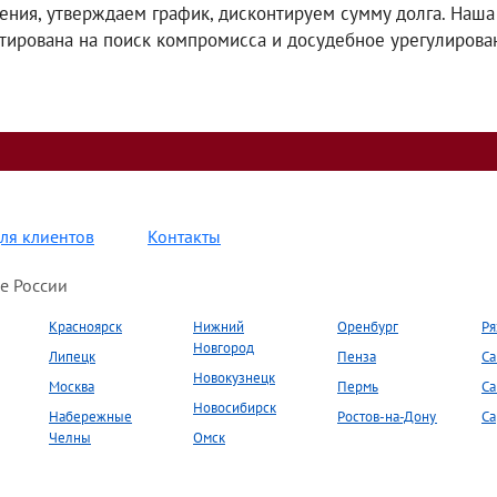
ения, утверждаем график, дисконтируем сумму долга. Наша
тирована на поиск компромисса и досудебное урегулирова
ля клиентов
Контакты
е России
Красноярск
Нижний
Оренбург
Ря
Новгород
Липецк
Пенза
Са
Новокузнецк
Москва
Пермь
Са
Новосибирск
Набережные
Ростов-на-Дону
Са
Челны
Омск