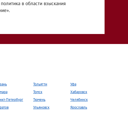
 политика в области взыскания
ние».
зань
Тольятти
Уфа
мара
Томск
Хабаровск
нкт-Петербург
Тюмень
Челябинск
ратов
Ульяновск
Ярославль