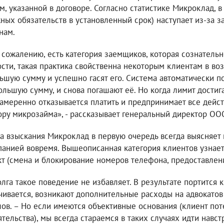
м, указанной в договоре. Согласно статистике Микроклад, 
ных обязательств в установленный срок) наступает из-за 
нам.
к сожалению, есть категория заемщиков, которая сознатель
ости, такая практика свойственна некоторым клиентам в воз
ьшую сумму и успешно гасят его. Система автоматически п
ольшую сумму, и снова погашают её. Но когда лимит достиг
амеренно отказывается платить и предпринимает все действ
ору микрозайма», - рассказывает генеральный директор О
а взыскания Микроклад в первую очередь всегда выясняет 
панией вовремя. Вышеописанная категория клиентов узнае
кт (смена и блокирование номеров телефона, предоставлен
олга такое поведение не избавляет. В результате портится
чивается, возникают дополнительные расходы на адвокатов
лов. – Но если имеются объективные основания (клиент пот
ятельства), мы всегда стараемся в таких случаях идти навс