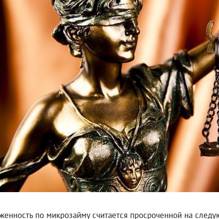
женность по микрозайму считается просроченной на следу