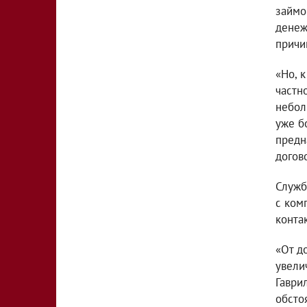
займо
денеж
причи
«Но, 
частн
небол
уже б
предн
догов
Служб
с ком
конта
«От д
увели
Гаври
обсто