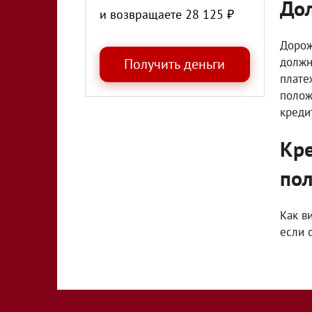
Дол
и возвращаете
28 125
₽
Дорож
должн
плате
полож
креди
Кре
пол
Как в
если 