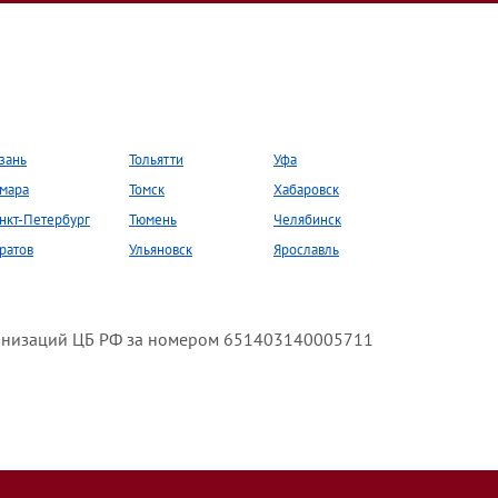
зань
Тольятти
Уфа
мара
Томск
Хабаровск
нкт-Петербург
Тюмень
Челябинск
ратов
Ульяновск
Ярославль
анизаций ЦБ РФ за номером 651403140005711