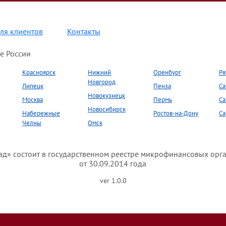
ля клиентов
Контакты
е России
Красноярск
Нижний
Оренбург
Ря
Новгород
Липецк
Пенза
Са
Новокузнецк
Москва
Пермь
Са
Новосибирск
Набережные
Ростов-на-Дону
Са
Челны
Омск
» состоит в государственном реестре микрофинансовых орг
от 30.09.2014 года
ver 1.0.0