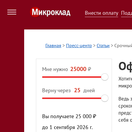
Внести оплату
Под
Главная
>
Пресс-центр
>
Статьи
>
Срочный
Оф
Мне нужно
₽
Хотит
микро
Верну через
дней
Ведь 
сроко
предс
Вы получаете
25 000
₽
себя 
до
1 сентября 2026 г.