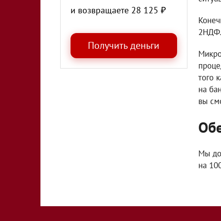
и возвращаете
28 125
₽
Конеч
2НДФ
Микро
проце
того 
на ба
вы см
Обе
Мы до
на 10