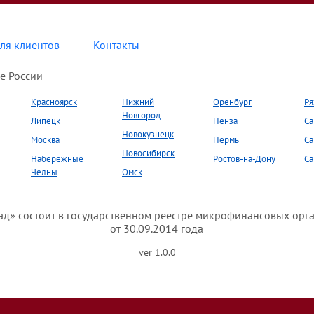
ля клиентов
Контакты
е России
Красноярск
Нижний
Оренбург
Ря
Новгород
Липецк
Пенза
Са
Новокузнецк
Москва
Пермь
Са
Новосибирск
Набережные
Ростов-на-Дону
Са
Челны
Омск
» состоит в государственном реестре микрофинансовых орг
от 30.09.2014 года
ver 1.0.0