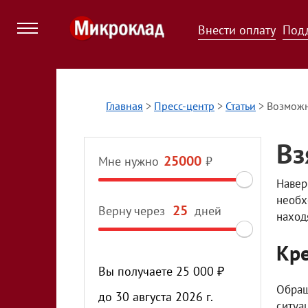
Внести оплату
Под
Главная
>
Пресс-центр
>
Статьи
>
Возможн
Вз
Мне нужно
₽
Навер
необх
Верну через
дней
наход
Кре
Вы получаете
25 000
₽
Обращ
до
30 августа 2026 г.
ситуа