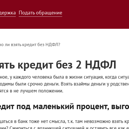
держка
Подать обращение
о ли взять кредит без НДФЛ?
ять кредит без 2 НДФЛ
ное, у каждого человека была в жизни ситуация, когда ситу
одимы были срочно деньги. Взять взаймы деньги у родственн
ятся в не лучшем положении.
дит под маленький процент, выг
аться в банк тоже нет смысла, т.к. там невозможно взять к
ции? Смириться с возникшей ситуацией и оставить все как е