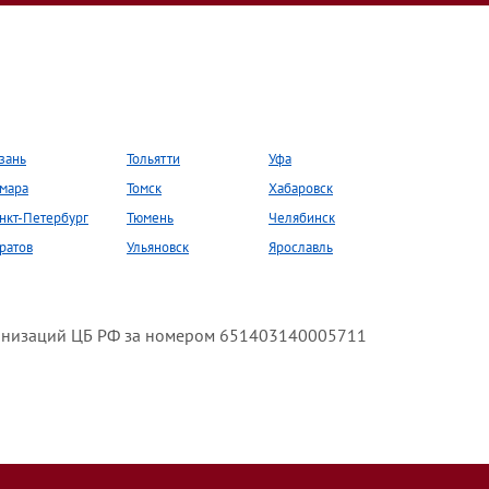
зань
Тольятти
Уфа
мара
Томск
Хабаровск
нкт-Петербург
Тюмень
Челябинск
ратов
Ульяновск
Ярославль
анизаций ЦБ РФ за номером 651403140005711