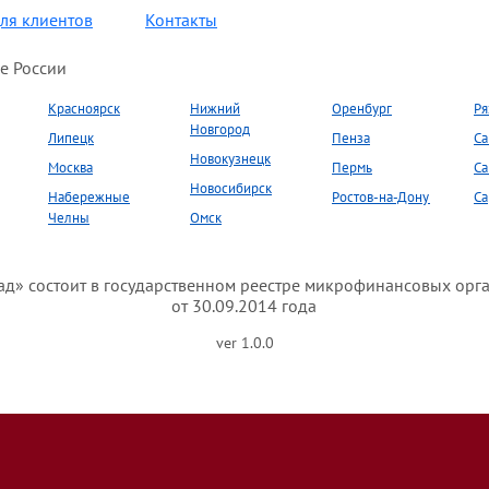
ля клиентов
Контакты
е России
Красноярск
Нижний
Оренбург
Ря
Новгород
Липецк
Пенза
Са
Новокузнецк
Москва
Пермь
Са
Новосибирск
Набережные
Ростов-на-Дону
Са
Челны
Омск
» состоит в государственном реестре микрофинансовых орг
от 30.09.2014 года
ver 1.0.0