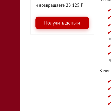
и возвращаете
28 125
₽
п
п
К мин