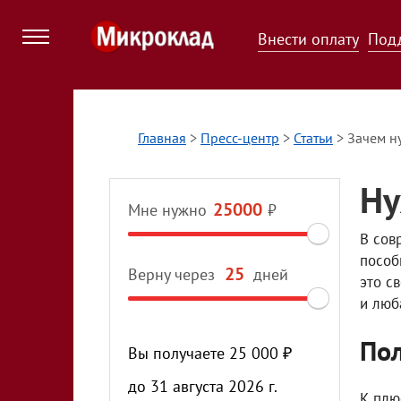
Внести оплату
Под
Главная
>
Пресс-центр
>
Статьи
>
Зачем н
Ну
Мне нужно
₽
В сов
пособ
Верну через
дней
это с
и люб
Пол
Вы получаете
25 000
₽
до
31 августа 2026 г.
К плю