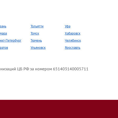
зань
Тольятти
Уфа
мара
Томск
Хабаровск
нкт-Петербург
Тюмень
Челябинск
ратов
Ульяновск
Ярославль
анизаций ЦБ РФ за номером 651403140005711