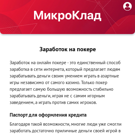
Заработок на покере
Заработок на онлайн покере - это единственный способ
заработка в сети интернета, который предлагает людям
зарабатывать деньги своим умением играть в азартные
игры независимо от самого казино. Только покер
предлагает самую большую возможность стабильно
зарабатывать деньги, играя не с самим игорным
заведением, а играть против самих игроков.
Паспорт для оформления кредита
Благодаря такой возможности, многие люди уже смогли
заработать достаточно приличные деньги своей игрой в