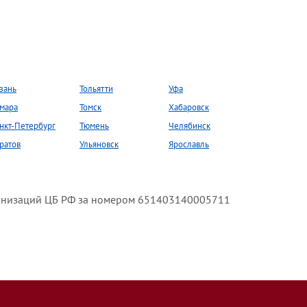
зань
Тольятти
Уфа
мара
Томск
Хабаровск
нкт-Петербург
Тюмень
Челябинск
ратов
Ульяновск
Ярославль
анизаций ЦБ РФ за номером 651403140005711