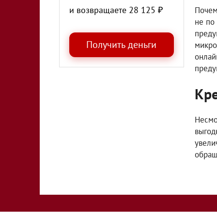
и возвращаете
28 125
₽
Почем
не по
преду
микро
онлай
преду
Кр
Несмо
выгод
увели
обращ