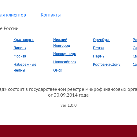
ля клиентов
Контакты
е России
Красноярск
Нижний
Оренбург
Ря
Новгород
Липецк
Пенза
Са
Новокузнецк
Москва
Пермь
Са
Новосибирск
Набережные
Ростов-на-Дону
Са
Челны
Омск
» состоит в государственном реестре микрофинансовых орг
от 30.09.2014 года
ver 1.0.0