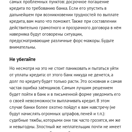
самых проблемных пунктов: досрочное погашение
кредита по требованию банка. Если его упустить в
дальнейшем при возникновении трудностей по выплате
кредита, вам мало что поможет. Также при составлении
действительно грамотного и прозрачного договора в нём
наверняка будут оговорены ситуации,
предусматривающие различные форс-мажоры. Будьте
внимательны.
Не убегайте
Но несмотря на это не стоит паниковать и пытаться уйти
от уплаты кредита: от этого банк никуда не денется, а
долг по кредиту будет только расти. Это основная и самая
частая ошибка заёмщиков. Самым лучшим решением
будет пойти в банк и в письменной форме уведомить его
о своей невозможности выплачивать кредит. В этом
случае банки более охотно пойдут к вам навстречу (не
будут начислять огромных штрафов, пеней и т.п.):
судебные тяжбы, которыми они так часто грозятся, им же
и невыгодны. Злостный же неплательщик почти не имеет