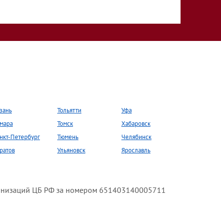
зань
Тольятти
Уфа
мара
Томск
Хабаровск
нкт-Петербург
Тюмень
Челябинск
ратов
Ульяновск
Ярославль
анизаций ЦБ РФ за номером 651403140005711