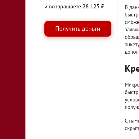
и возвращаете
28 125
₽
В дан
быстр
сможе
заявк
обращ
анкет
допол
Кре
Микро
быстр
услов
получ
С нам
скрыт