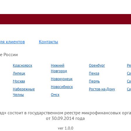
ля клиентов
Контакты
е России
Красноярск
Нижний
Оренбург
Ря
Новгород
Липецк
Пенза
Са
Новокузнецк
Москва
Пермь
Са
Новосибирск
Набережные
Ростов-на-Дону
Са
Челны
Омск
» состоит в государственном реестре микрофинансовых орг
от 30.09.2014 года
ver 1.0.0