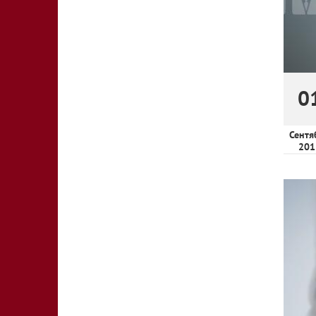
0
Сентя
201