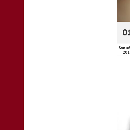
0
Сентя
201