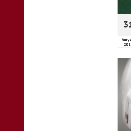
3
Авгу
201