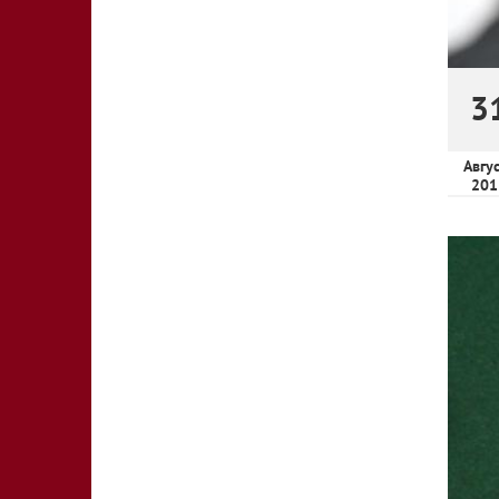
3
Авгу
201