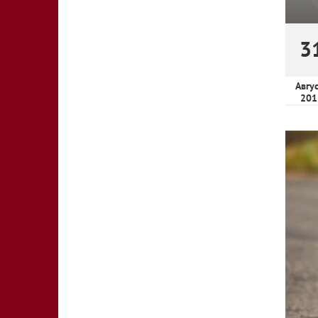
3
Авгу
201