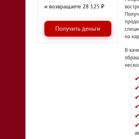
и возвращаете
28 125
₽
востр
Получ
продо
специ
на ка
В кач
обращ
неско
а