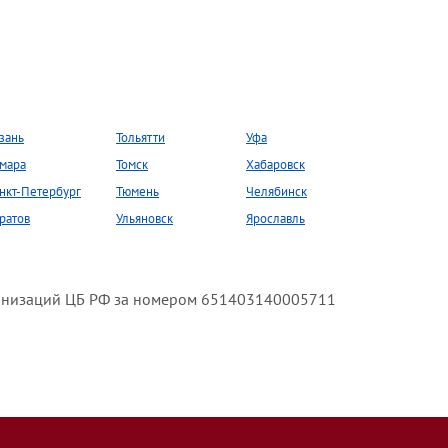
зань
Тольятти
Уфа
мара
Томск
Хабаровск
нкт-Петербург
Тюмень
Челябинск
ратов
Ульяновск
Ярославль
анизаций ЦБ РФ за номером 651403140005711