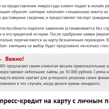
у на предоставление микроссуды клиент подает в онлайн р
ющим образом: заемщик заполняет специальную анкету на с
о достоверные сведения, и предоставляет паспорт граждани
тоспособность подателя заявления устанавливается без спр
ы и его кредитной истории. После одобрения заявки (вероя
тально перечисляются на карту безналичным переводом. 
бом: заемщику на выбор будет предложено несколько спос
Важно!
ФО предлагают своим клиентам весьма привлекательные и
редоставляют небольшие займы, до 30 000 рублей. Сумма н
редств вполне хватает для успешного решения своих фина
птимален в тех случаях, когда деньги нужны ненадолго.
пресс-кредит на карту с личным 