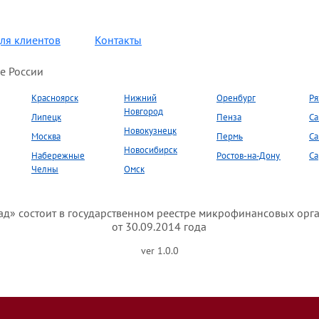
ля клиентов
Контакты
е России
Красноярск
Нижний
Оренбург
Ря
Новгород
Липецк
Пенза
Са
Новокузнецк
Москва
Пермь
Са
Новосибирск
Набережные
Ростов-на-Дону
Са
Челны
Омск
» состоит в государственном реестре микрофинансовых орг
от 30.09.2014 года
ver 1.0.0