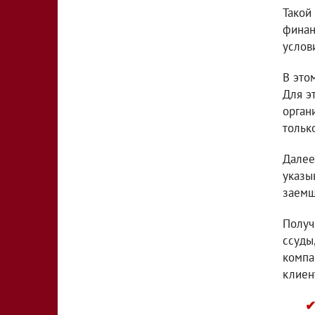
Такой
финан
услов
В это
Для э
орган
тольк
Далее
указы
заемщ
Получ
ссуды
компа
клиен