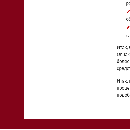
р
о
д
Итак,
Однак
более
средс
Итак,
проце
подоб