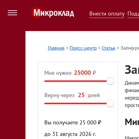
Внести оплату
Под
Главная
>
Пресс-центр
>
Статьи
>
Заём(кре
За
Мне нужно
₽
Динам
финан
Верну через
дней
неред
прост
Мик
Вы получаете
25 000
₽
до
31 августа 2026 г.
Микро