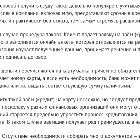
 способ получить ссуду также довольно популярен, учитыва
совые компании, включая мфо, предоставляют срочные кре
иях и практически без отказа, тем самым стремясь расшир
м случае процедура такова. Клиент подает заявку на заём (к
того заполняется онлайн анкета, которая отправляется на р
изация изучает полученные данные, принимает решение и п
о подписать договор.
 деньги перечисляются на карту банка, причем не обязатель
вает номер карты, а если есть необходимость, банк может 
ика или же выдать соответствующую сумму наличными.
ить такой заём (кредит) на карту несложно, но следует пр
, поскольку у разных финансовых организаций они могут от
ний старается предельно упростить процесс кредитования
та. В таком случае заемщик получает ряд преимуществ, в ча
Отсутствие необходимости собирать много документов — д