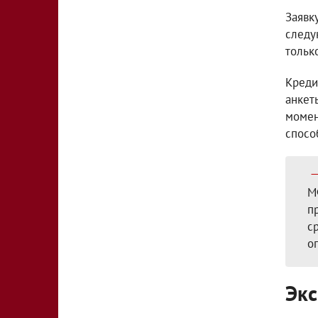
Заявк
следу
тольк
Креди
анкет
момен
спосо
М
п
с
о
Экс