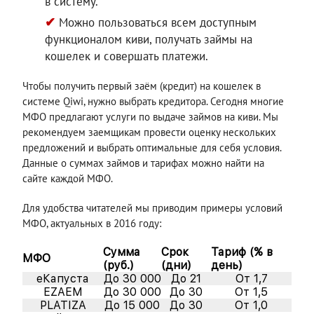
в систему.
Можно пользоваться всем доступным
функционалом киви, получать займы на
кошелек и совершать платежи.
Чтобы получить первый заём (кредит) на кошелек в
системе Qiwi, нужно выбрать кредитора. Сегодня многие
МФО предлагают услуги по выдаче займов на киви. Мы
рекомендуем заемщикам провести оценку нескольких
предложений и выбрать оптимальные для себя условия.
Данные о суммах займов и тарифах можно найти на
сайте каждой МФО.
Для удобства читателей мы приводим примеры условий
МФО, актуальных в 2016 году:
Сумма
Срок
Тариф (% в
МФО
(руб.)
(дни)
день)
еКапуста
До 30 000
До 21
От 1,7
EZAEM
До 30 000
До 30
От 1,5
PLATIZA
До 15 000
До 30
От 1,0