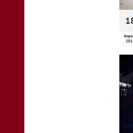
1
Апре
201