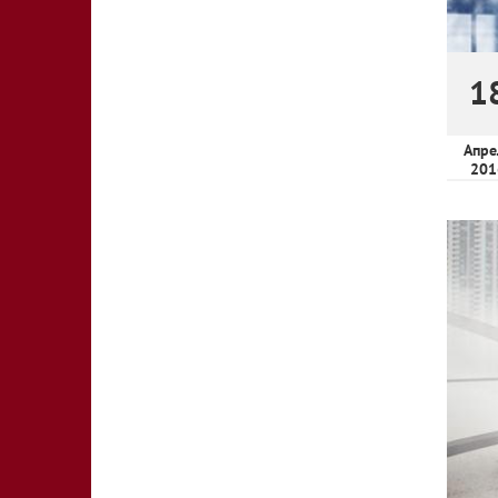
1
Апре
201