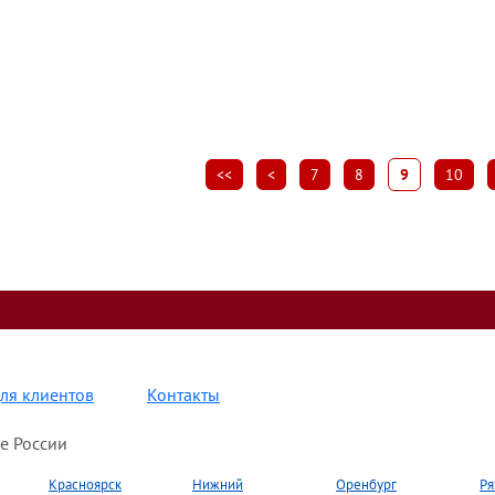
<<
<
7
8
9
10
ля клиентов
Контакты
е России
Красноярск
Нижний
Оренбург
Ря