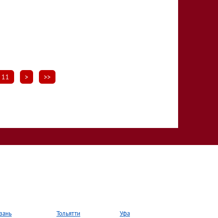
11
>
>>
зань
Тольятти
Уфа