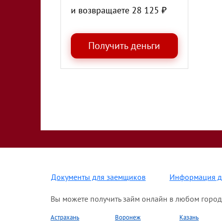
и возвращаете
28 125
₽
Документы для заемщиков
Информация д
Вы можете получить займ онлайн в любом город
Астрахань
Воронеж
Казань