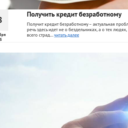
Получить кредит безработному
8
Получит кредит безработному – актуальная пробл
речь здесь идет не о бездельниках, а о тех людя
бря
всего страд...
читать далее
5