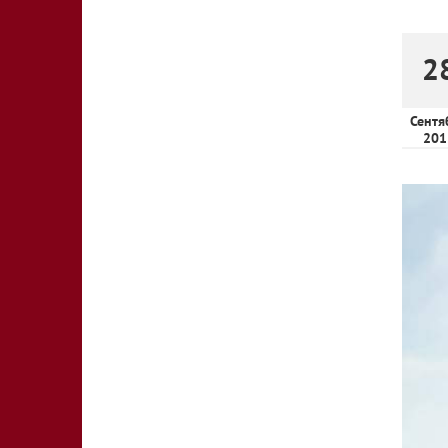
2
Сентя
201