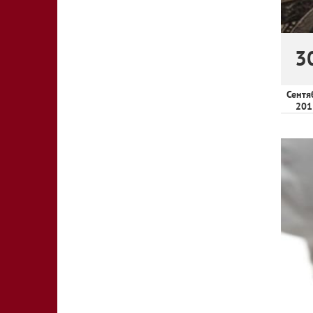
3
Сентя
201