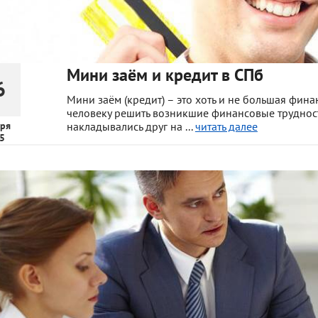
Мини заём и кредит в СПб
6
Мини заём (кредит) – это хоть и не большая фин
человеку решить возникшие финансовые труднос
ря
накладывались друг на ...
читать далее
5