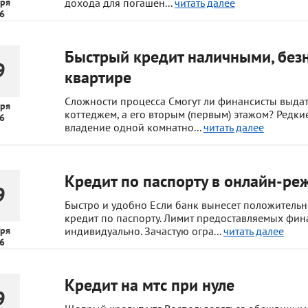
ря
дохода для погашен...
читать далее
6
Быстрый кредит наличными, безн
9
квартире
Сложности процесса Смогут ли финансисты выдат
ря
коттеджем, а его вторым (первым) этажом? Редк
6
владение одной комнатно...
читать далее
Кредит по паспорту в онлайн-ре
9
Быстро и удобно Если банк вынесет положительно
кредит по паспорту. Лимит предоставляемых фин
ря
индивидуально. Зачастую огра...
читать далее
6
Кредит на мтс при нуле
9