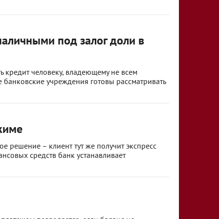
аличными под залог доли в
ь кредит человеку, владеющему не всем
ие банковские учреждения готовы рассматривать
жиме
е решение – клиент тут же получит экспресс
ансовых средств банк устанавливает