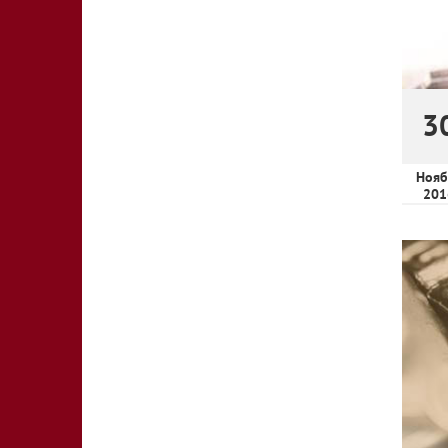
3
Нояб
201