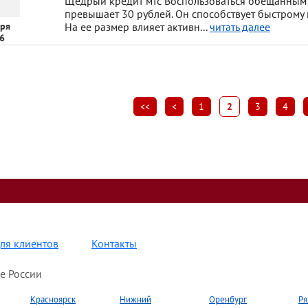
Щедрый кредит мтс Воспользоваться обещанным п
превышает 30 рублей. Он способствует быстрому
ря
На ее размер влияет активн...
читать далее
6
<<
<
1
2
3
4
ля клиентов
Контакты
е России
Красноярск
Нижний
Оренбург
Ря