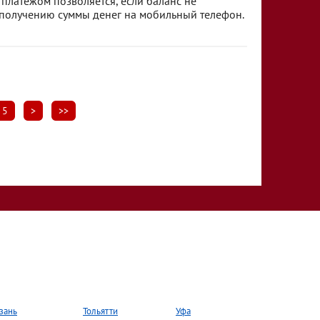
латежом позволяется, если баланс не
 получению суммы денег на мобильный телефон.
5
>
>>
зань
Тольятти
Уфа