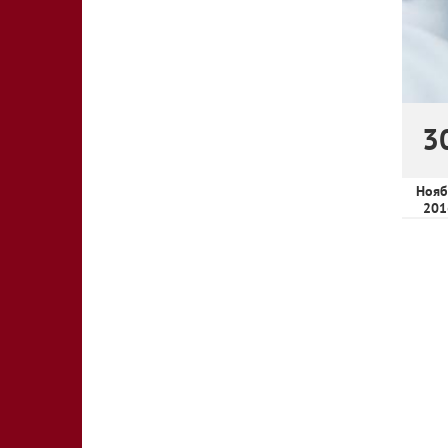
3
Нояб
201