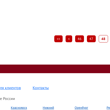
<<
<
46
47
48
ля клиентов
Контакты
е России
Красноярск
Нижний
Оренбург
Ря