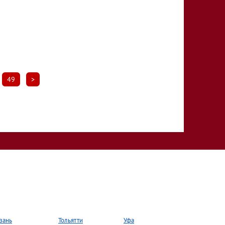
49
>
зань
Тольятти
Уфа