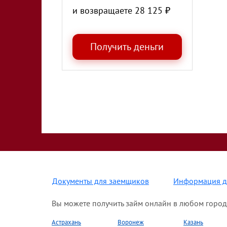
и возвращаете
28 125
₽
Документы для заемщиков
Информация д
Вы можете получить займ онлайн в любом город
Астрахань
Воронеж
Казань