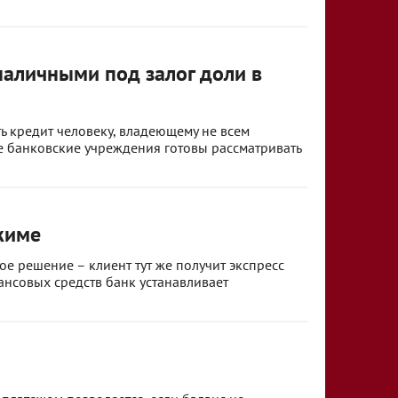
аличными под залог доли в
ь кредит человеку, владеющему не всем
ие банковские учреждения готовы рассматривать
жиме
е решение – клиент тут же получит экспресс
ансовых средств банк устанавливает