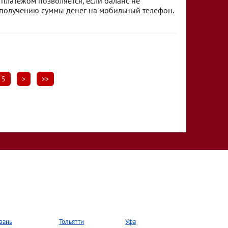
латежом позволяется, если баланс не
 получению суммы денег на мобильный телефон.
5
>
>>
зань
Тольятти
Уфа