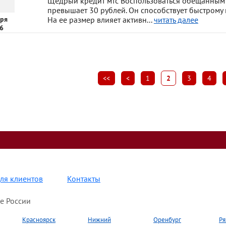
Щедрый кредит мтс Воспользоваться обещанным п
превышает 30 рублей. Он способствует быстрому
ря
На ее размер влияет активн...
читать далее
6
<<
<
1
2
3
4
ля клиентов
Контакты
е России
Красноярск
Нижний
Оренбург
Ря