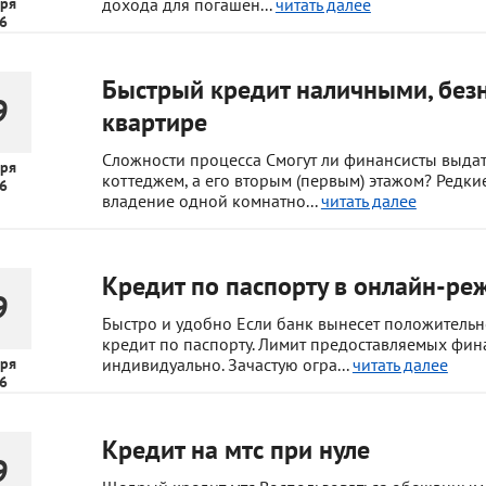
ря
дохода для погашен...
читать далее
6
Быстрый кредит наличными, безн
9
квартире
Сложности процесса Смогут ли финансисты выдат
ря
коттеджем, а его вторым (первым) этажом? Редк
6
владение одной комнатно...
читать далее
Кредит по паспорту в онлайн-ре
9
Быстро и удобно Если банк вынесет положительно
кредит по паспорту. Лимит предоставляемых фин
ря
индивидуально. Зачастую огра...
читать далее
6
Кредит на мтс при нуле
9