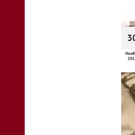
3
Нояб
201