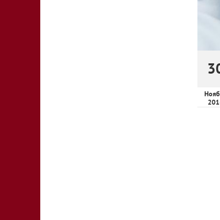
3
Нояб
201