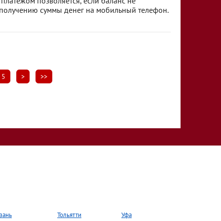
латежом позволяется, если баланс не
 получению суммы денег на мобильный телефон.
5
>
>>
зань
Тольятти
Уфа