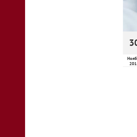
3
Нояб
201