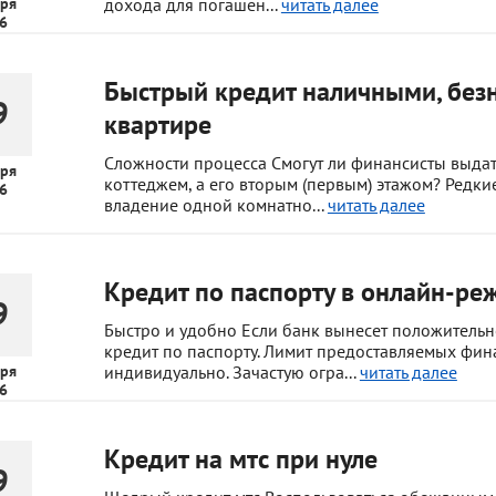
ря
дохода для погашен...
читать далее
6
Быстрый кредит наличными, безн
9
квартире
Сложности процесса Смогут ли финансисты выдат
ря
коттеджем, а его вторым (первым) этажом? Редк
6
владение одной комнатно...
читать далее
Кредит по паспорту в онлайн-ре
9
Быстро и удобно Если банк вынесет положительно
кредит по паспорту. Лимит предоставляемых фин
ря
индивидуально. Зачастую огра...
читать далее
6
Кредит на мтс при нуле
9