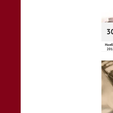
3
Нояб
201