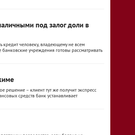
аличными под залог доли в
ь кредит человеку, владеющему не всем
ие банковские учреждения готовы рассматривать
жиме
е решение – клиент тут же получит экспресс
ансовых средств банк устанавливает