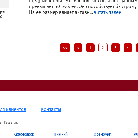
Щедрый кредит мтс Воспользоваться обещанным п
превышает 30 рублей. Он способствует быстрому
ря
На ее размер влияет активн...
читать далее
6
<<
<
1
2
3
4
ля клиентов
Контакты
е России
Красноярск
Нижний
Оренбург
Ря