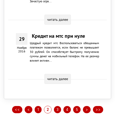
Зачастую огра...
читать далее
Кредит на мтс при нуле
29
Щедрый кредит мтс Воспользоваться обещанным
платежом позволяется, если баланс не превышает
Ноября
2016
30 рублей. Он способствует быстрому получению
суммы денег на мобильный телефон. На ее размер
влияет активн...
читать далее
<<
<
1
2
3
4
5
>
>>