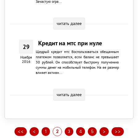
Зачастую огра...
читать далее
Кредит на мтс при нуле
29
Щедрый кредит мтс Воспользоваться обещанным
платежом позволяется, если баланс не превышает
Ноября
2016
30 рублей. Он способствует быстрому получению
суммы денег на мобильный телефон. На ее размер
влияет активн...
читать далее
<<
<
1
2
3
4
5
>
>>