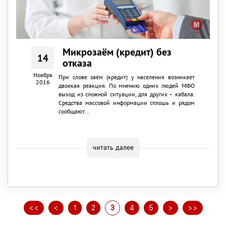
Микрозаём (кредит) без
14
отказа
Ноября
При слове заём (кредит) у населения возникает
2016
двоякая реакция. По мнению одних людей МФО
выход из сложной ситуации, для других – кабала.
Средства массовой информации сплошь и рядом
сообщают...
читать далее
<<
<
1
2
3
4
5
>
>>