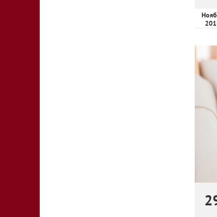
Нояб
201
2