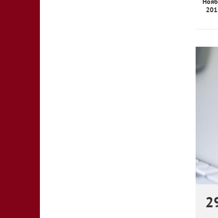
Нояб
201
2