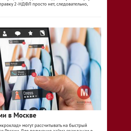
правку 2-НДФЛ просто нет, следовательно,
ми в Москве
кроклад» могут рассчитывать на быстрый
е России. Для получения займа гражданам в