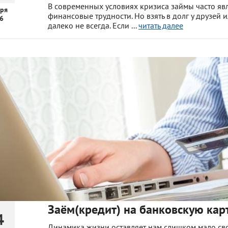
В современных условиях кризиса займы часто я
ря
финансовые трудности. Но взять в долг у друзей 
6
далеко не всегда. Если ...
читать далее
Заём(кредит) на банковскую карт
4
Динамика жизни оставляет нам слишком мало сво