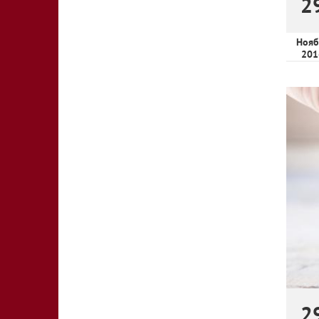
2
Нояб
201
2