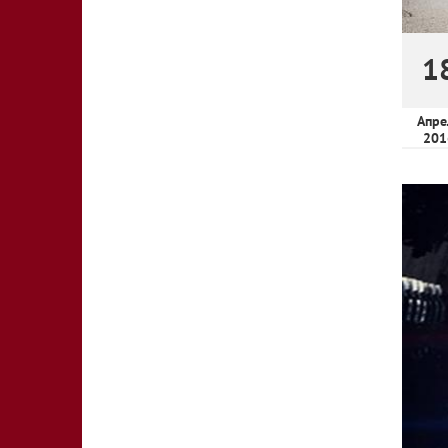
1
Апре
201