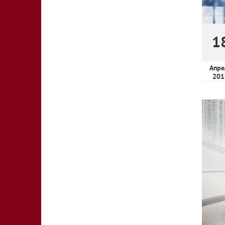
1
Апре
201