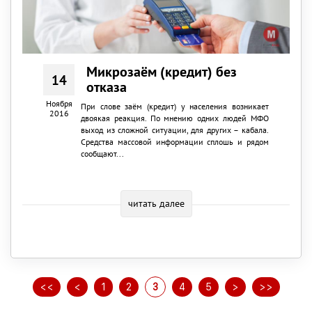
Микрозаём (кредит) без
14
отказа
Ноября
При слове заём (кредит) у населения возникает
2016
двоякая реакция. По мнению одних людей МФО
выход из сложной ситуации, для других – кабала.
Средства массовой информации сплошь и рядом
сообщают...
читать далее
<<
<
1
2
3
4
5
>
>>