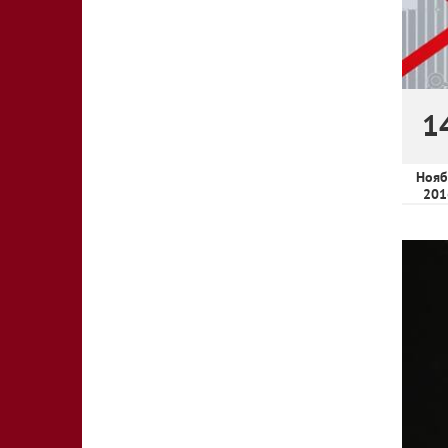
1
Нояб
201